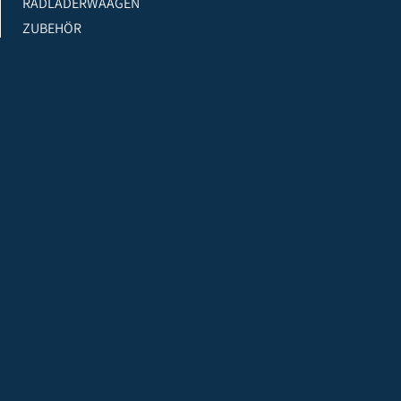
RADLADERWAAGEN
ZUBEHÖR
SERVICES
DAKKS-KALIBRIERUNG
EICHUNGEN
KONFORMITÄTSBEWERTUNG
QUALITÄTSSICHERUNG
UMBAU
REPARATUR
MONTAGE
VERMIETUNG
WERKSTATTEICHUNG
LEASING
INFORMATIONEN