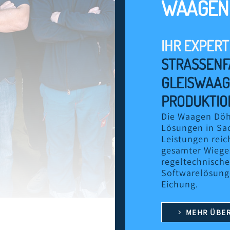
WAAGEN
IHR EXPERT
STRASSENF
GLEISWAAG
PRODUKTIO
Die Waagen Döh
Lösungen in Sa
Leistungen reic
gesamter Wiege
regeltechnische
Softwarelösung
Eichung.
MEHR ÜBER