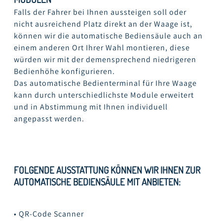
Falls der Fahrer bei Ihnen aussteigen soll oder
nicht ausreichend Platz direkt an der Waage ist,
können wir die automatische Bediensäule auch an
einem anderen Ort Ihrer Wahl montieren, diese
würden wir mit der demensprechend niedrigeren
Bedienhöhe konfigurieren.
Das automatische Bedienterminal für Ihre Waage
kann durch unterschiedlichste Module erweitert
und in Abstimmung mit Ihnen individuell
angepasst werden.
FERTIGE BEDIENSÄULEN IN DER WERKSTATT
KLEINES BEDIENTERMINAL IN MARBURG
FOLGENDE AUSSTATTUNG KÖNNEN WIR IHNEN ZUR
BEDIENSÄULE MIT HANDSCANNER UND TELEFON-
AUTOMATISCHE BEDIENSÄULE MIT ANBIETEN:
SPRECHSTELLE
• QR-Code Scanner