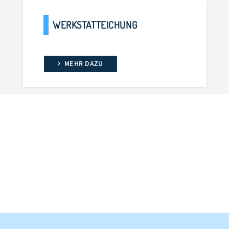
TATTEICHUNG
KONFORMI
R DAZU
MEHR DAZ