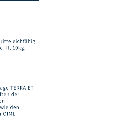
ritte eichfähig
 III, 10kg,
aage TERRA ET
ften der
en
owie den
n OIML-