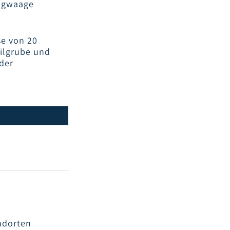
eugwaage
e von 20
eilgrube und
 der
EN-UNSERER-
ZEUGWAAGE-
ERRA-ET
ndorten