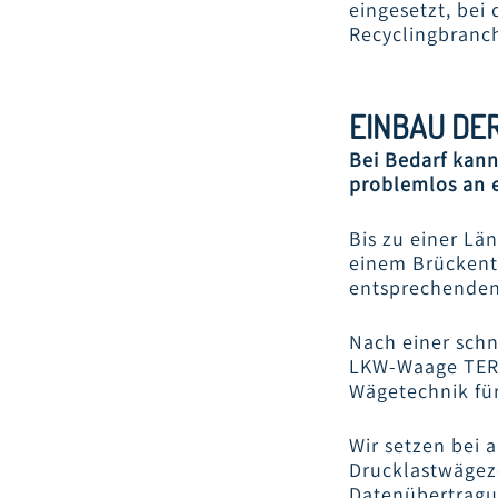
eingesetzt, bei 
Recyclingbranch
EINBAU DER
Bei Bedarf kan
problemlos an 
Bis zu einer Lä
einem Brückente
entsprechenden
Nach einer sch
LKW-Waage TERR
Wägetechnik für 
Wir setzen bei
Drucklastwägeze
Datenübertragu