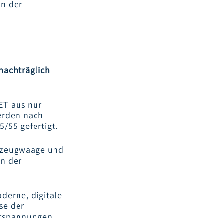
in der
nachträglich
ET aus nur
werden nach
/55 gefertigt.
hrzeugwaage und
n der
derne, digitale
se der
erspannungen,