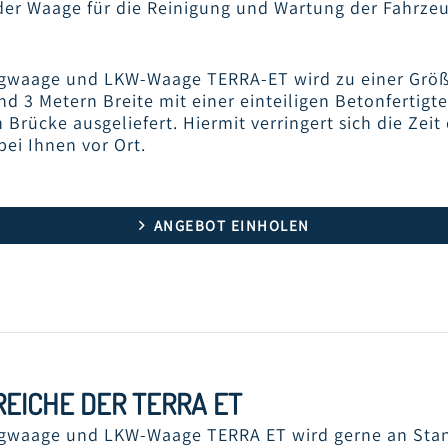
 der Waage für die Reinigung und Wartung der Fahrz
gwaage und LKW-Waage TERRA-ET wird zu einer Größ
d 3 Metern Breite mit einer einteiligen Betonfertigt
n Brücke ausgeliefert. Hiermit verringert sich die Zeit
ei Ihnen vor Ort.
ANGEBOT EINHOLEN
FAHRZEUGWAAGE-
AAGE-
UMSETZ
TERRA-ET
-IM-
FAHR
ETRIEB
T
REICHE DER TERRA ET
gwaage und LKW-Waage TERRA ET wird gerne an Sta