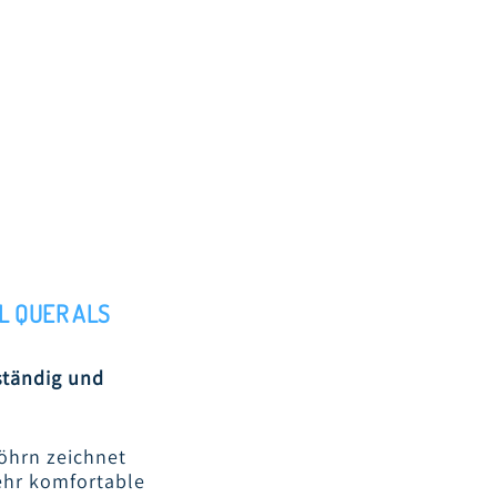
L QUER ALS
ständig und
hrn zeichnet
sehr komfortable