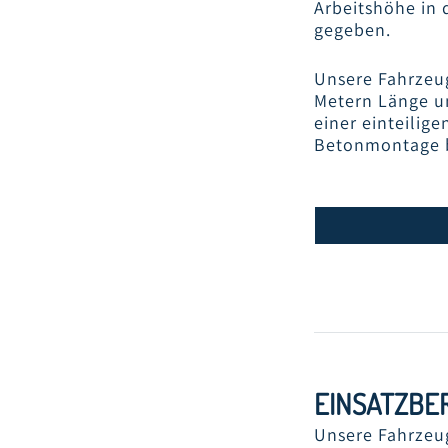
Arbeitshöhe in
gegeben.
Unsere Fahrzeu
Metern Länge un
einer einteilige
Betonmontage b
FAHRZEUGW
TERRA-ET
RECYCLINGB
EINSATZBE
Unsere Fahrzeu