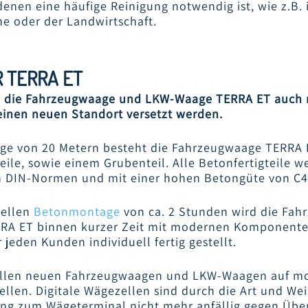
denen eine häufige Reinigung notwendig ist, wie z.B. 
e oder der Landwirtschaft.
 TERRA ET
n die Fahrzeugwaage und LKW-Waage TERRA ET auch 
einen neuen Standort versetzt werden.
nge von 20 Metern besteht die Fahrzeugwaage TERRA 
ile, sowie einem Grubenteil. Alle Betonfertigteile 
 DIN-Normen und mit einer hohen Betongüte von C45
nellen
Betonmontage
von ca. 2 Stunden wird die Fa
A ET binnen kurzer Zeit mit modernen Komponente
jeden Kunden individuell fertig gestellt.
 allen neuen Fahrzeugwaagen und LKW-Waagen auf mo
llen. Digitale Wägezellen sind durch die Art und Wei
ng zum Wägeterminal nicht mehr anfällig gegen Üb