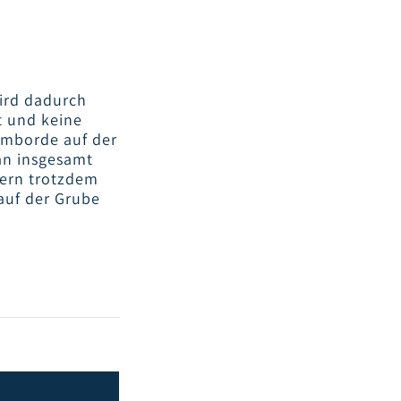
ird dadurch
t und keine
mmborde auf der
an insgesamt
tern trotzdem
 auf der Grube
EITLICHE
ANTUNG BEI
EINER
ZEUGWAAGE