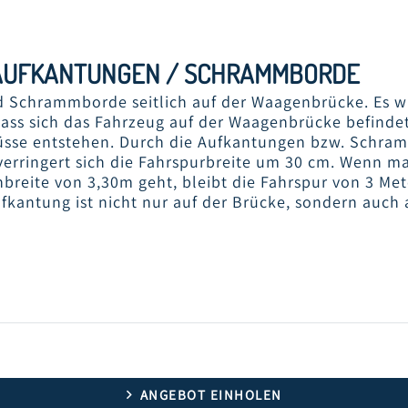
 AUFKANTUNGEN / SCHRAMMBORDE
d Schrammborde seitlich auf der Waagenbrücke. Es w
 dass sich das Fahrzeug auf der Waagenbrücke befinde
üsse entstehen. Durch die Aufkantungen bzw. Schra
erringert sich die Fahrspurbreite um 30 cm. Wenn m
breite von 3,30m geht, bleibt die Fahrspur von 3 Me
ufkantung ist nicht nur auf der Brücke, sondern auch
HE
SEITLICHE
S
G AUF
AUFKANTUNG /
AUFK
BRÜCKE
SCHRAMMBORD
FAHR
ANGEBOT EINHOLEN