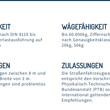
KEIT
WÄGEFÄHIGKEIT
ach DIN 8119 bis
Bis 60.000kg, Ziffernsch
erlastausführung auf
nach Genauigkeitsklasse
h
20kg, 50kg
GEN
ZULASSUNGEN
ngen zwischen 8 m und
Die Straßenfahrzeugw
Breite von 3 m.
entspricht den Vorschri
ngen sind problemlos
Physikalisch-Technisch
Bundesanstalt (PTB) s
international geltende
Empfehlungen.