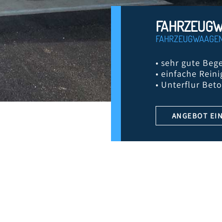
FAHRZEUGW
FAHRZEUGWAAGE
• sehr gute Be
• einfache Rein
• Unterflur Bet
ANGEBOT EI