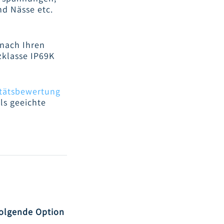
d Nässe etc.
 nach Ihren
zklasse IP69K
tätsbewertung
ls geeichte
olgende Option