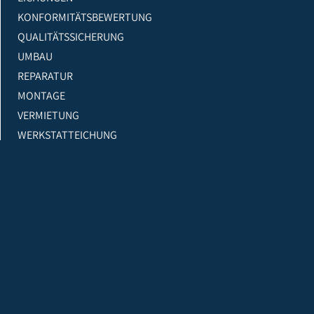
KONFORMITÄTSBEWERTUNG
QUALITÄTSSICHERUNG
UMBAU
REPARATUR
MONTAGE
VERMIETUNG
WERKSTATTEICHUNG
LEASING
INFORMATIONEN
Das Portfolio reicht von der Planung und Montage
komplexer Wäge- und Dosierlösungen über die
Lieferung von Einzelwaagen oder Komponenten bis
zur Entwicklung eigener Softwarelösungen und
schließlich der Kalibrierung, Eichung, QS-Prüfung
und Wartung.