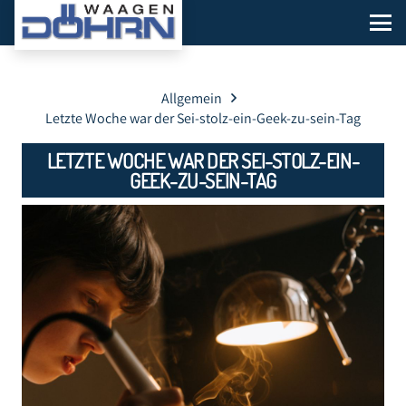
Allgemein
Letzte Woche war der Sei-stolz-ein-Geek-zu-sein-Tag
LETZTE WOCHE WAR DER SEI-STOLZ-EIN-
GEEK-ZU-SEIN-TAG