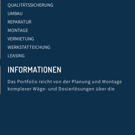
QUALITÄTSSICHERUNG
UMBAU
REPARATUR
MONTAGE
VERMIETUNG
WERKSTATTEICHUNG
LEASING
INFORMATIONEN
Das Portfolio reicht von der Planung und Montage
komplexer Wäge- und Dosierlösungen über die
Lieferung von Einzelwaagen oder Komponenten bis
zur Entwicklung eigener Softwarelösungen und
schließlich der Kalibrierung, Eichung, QS-Prüfung
und Wartung.