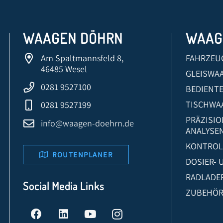
WAAGEN DÖHRN
WAAG
Am Spaltmannsfeld 8,
FAHRZEU
46485 Wesel
GLEISWA
0281 9527100
BEDIENT
TISCHWA
0281 9527199
PRÄZISI
info@waagen-doehrn.de
ANALYSE
KONTROL
ROUTENPLANER
DOSIER-
RADLADE
Social Media Links
ZUBEHÖ