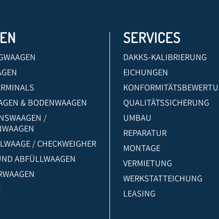
EN
SERVICES
GWAAGEN
DAKKS-KALIBRIERUNG
AGEN
EICHUNGEN
ERMINALS
KONFORMITÄTSBEWERT
AGEN & BODENWAAGEN
QUALITÄTSSICHERUNG
ONSWAAGEN /
UMBAU
NWAAGEN
REPARATUR
LWAAGE / CHECKWEIGHER
MONTAGE
 UND ABFÜLLWAAGEN
VERMIETUNG
RWAAGEN
WERKSTATTEICHUNG
R
LEASING