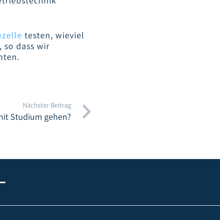
etriebstechnik
zelle
testen, wieviel
 so dass wir
nten.
Nächster Beitrag
 mit Studium gehen?